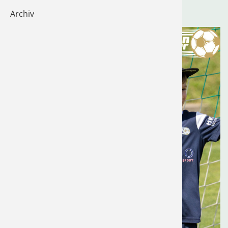
Sommercamp SV Wendelsheim,
Archiv
Tischten
Herbstcamp SV Hailfingen
Volleybal