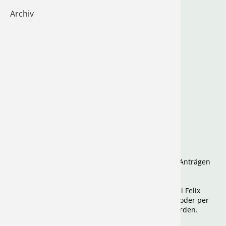
TOP 3: Berichte des Vorstandes
Archiv
Tischten
Rückblick durch die Schriftführerin
Bericht des 1. Kassiers
Volleybal
Bericht der Kassenprüfer
Bericht der 1. Vorsitzenden
TOP 4: Berichte der Abteilungen
TOP 5: Entlastung
TOP 6: Wahlen
3x Ausschussmitglied
1.und 2. Kassier
2. Vorsitzende
2x Kassenprüfer
TOP 7: Anpassung Mitgliedsbeiträge
TOP 7: Behandlung von schriftlich eingegangenen Anträgen
TOP 8: Verschiedenes
Schriftliche Anträge müssen bis zum 09.03.2024 bei Felix
Edelmann, Kiebinger Straße 15, 72108 Rottenburg oder per
Mail an Vorstand@tsv-kiebingen.de eingereicht werden.