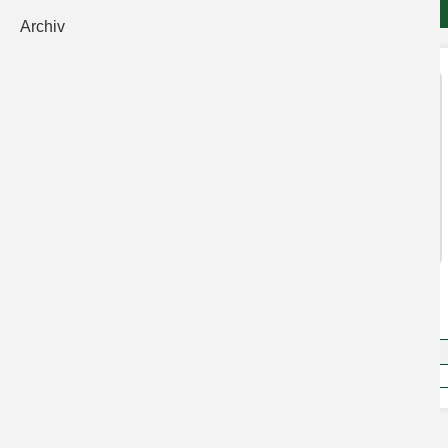
Archiv
Trainerprofil
Team
Jugendleiterin